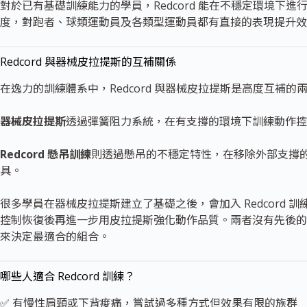
對於已有基礎訓練能力的學員，Redcord 能在不穩定環境下
度，對跑者、球類運動員及各類型運動員都有直接的表現提升效
Redcord 與器械皮拉提斯的互補關係
在逸力的訓練體系中，Redcord 與器械皮拉提斯是高度互補的
器械皮拉提斯
透過彈簧阻力系統，在有支撐的環境下訓練動作控
Redcord 懸吊訓練
則透過懸吊的不穩定特性，在移除外部支撐
具。
很多學員在器械皮拉提斯建立了基礎之後，會加入 Redcord 訓
控制恢復後再進一步用皮拉提斯強化動作品質。兩者沒有先後的
來決定最適合的組合。
哪些人適合 Redcord 訓練？
✅ 有慢性肩頸或下背痠痛，嘗試過多種方式但效果有限的族群