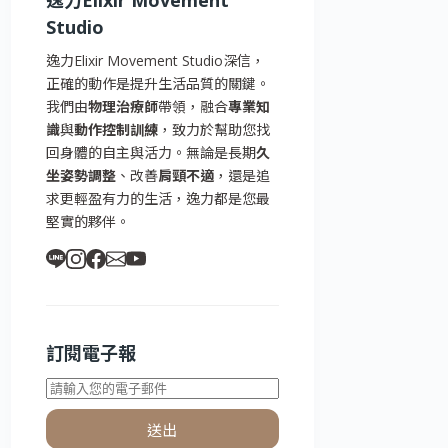
逸力Elixir Movement
Studio
逸力Elixir Movement Studio深信，
正確的動作是提升生活品質的關鍵。
我們由
物理治療師
帶領，融合
專業知
識
與
動作控制訓練
，致力於幫助您找
回身體的自主與活力。無論是長期
久
坐姿勢調整
、改善
肩頸不適
，還是追
求更輕盈有力的生活，逸力都是您最
堅實的夥伴。
訂閱電子報
送出