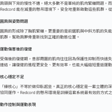
肩頸與下背的慢性不適，絕大多數不是單純的肌肉緊繃問題，而
Redcord 能在減重的懸吊環境下，安全地重新啟動這些肌群
圓肩與姿勢問題
圓肩的形成除了胸肌緊繃，更重要的是前鋸肌與中斜方肌的失能。R
肌群，幫助肩胛骨重新找到正確的動態位置。
運動傷害後的復健
受傷後的復健期，患部周圍的肌肉往往因為保護性抑制而快速失去神
連結，讓復健的進程更安全、更有效率，也能大幅縮短重返運動
核心穩定不足
「練核心」不等於做仰臥起坐。真正的核心穩定是一套立體的深
協同運作。Redcord 的懸吊環境是訓練這套系統最有效的方
動作控制與運動表現