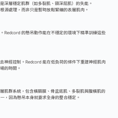
是深層穩定肌群（如多裂肌、頸深屈肌）的失能。
，從根源處理，而非只是暫時放鬆緊繃的表層肌肉。
edcord 的懸吊動作能在不穩定的環境下精準訓練這些
經控制。Redcord 能在低負荷的條件下重建神經肌肉
場的時間。
層肌群系統，包含橫膈膜、骨盆底肌、多裂肌與腹橫肌的
式之一，因為懸吊本身就要求全身的整合穩定。