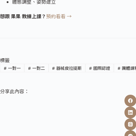
體態調整、姿勢建立
想跟 果果 教練上課？
預約看看 →
標籤
#
一對一
#
一對二
#
器械皮拉提斯
#
國際認證
#
團體課
分享此內容：