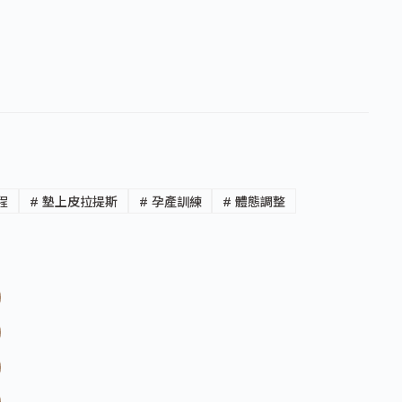
程
#
墊上皮拉提斯
#
孕產訓練
#
體態調整