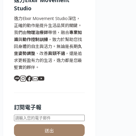
逸力Elixir Movement
Studio
逸力Elixir Movement Studio深信，
正確的動作是提升生活品質的關鍵。
我們由
物理治療師
帶領，融合
專業知
識
與
動作控制訓練
，致力於幫助您找
回身體的自主與活力。無論是長期
久
坐姿勢調整
、改善
肩頸不適
，還是追
求更輕盈有力的生活，逸力都是您最
堅實的夥伴。
訂閱電子報
送出